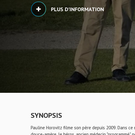
PLUS D'INFORMATION
SYNOPSIS
Pauline Horovitz filme son père depuis 2009. Dans c
douce-amère, le héros, ancien médecin "programmé" pour