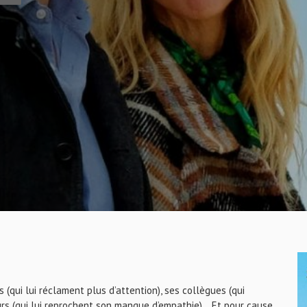
 (qui lui réclament plus d’attention), ses collègues (qui
s (qui lui reprochent son manque d’empathie)... Et pour cause