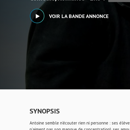
VOIR LA BANDE ANNONCE
SYNOPSIS
Antoine semble n’écouter rien ni personne : ses élèves
n’aiment pas son manque de concentration), ses amour