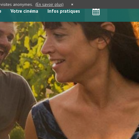
e visites anonymes.
(En savoir plus)
×
e
Votre cinéma
Infos pratiques