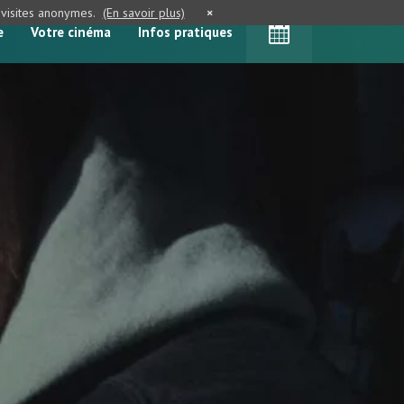
e visites anonymes.
(En savoir plus)
×
e
Votre cinéma
Infos pratiques