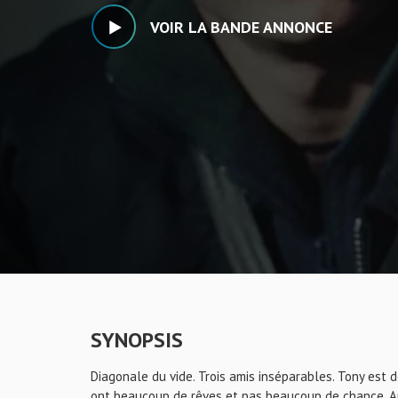
VOIR LA BANDE ANNONCE
SYNOPSIS
Diagonale du vide. Trois amis inséparables. Tony est de
ont beaucoup de rêves et pas beaucoup de chance. Apr