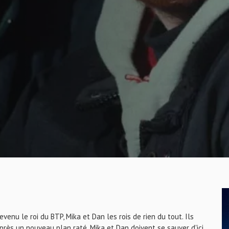
venu le roi du BTP, Mika et Dan les rois de rien du tout. Ils
ès un nouveau plan raté, Mika et Dan doivent se sauver d'ici,