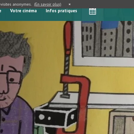
e visites anonymes.
(En savoir plus)
×
e
Votre cinéma
Infos pratiques