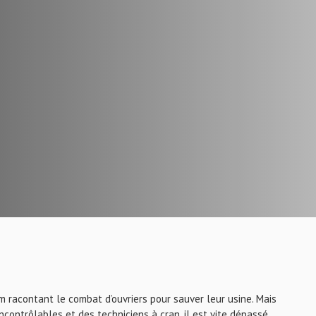
lm racontant le combat d’ouvriers pour sauver leur usine. Mais
ncontrôlables et des techniciens à cran, il est vite dépassé