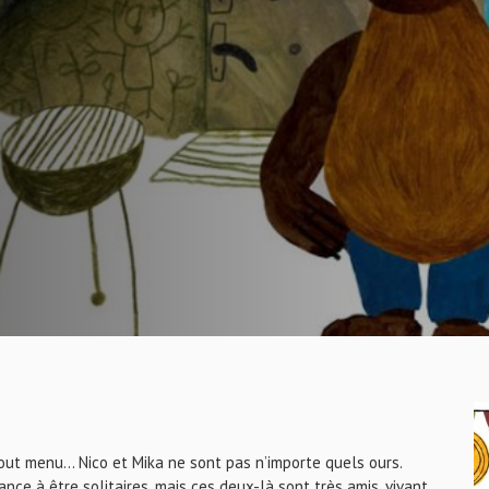
 tout menu… Nico et Mika ne sont pas n’importe quels ours.
nce à être solitaires, mais ces deux-là sont très amis, vivant