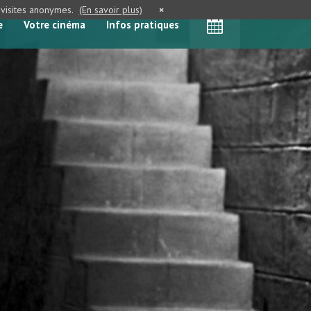
e visites anonymes.
(En savoir plus)
×
e
Votre cinéma
Infos pratiques