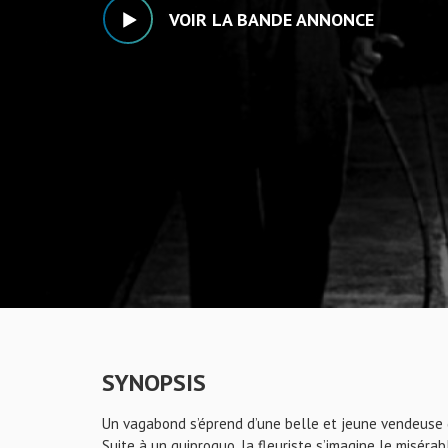
VOIR LA BANDE ANNONCE
SYNOPSIS
Un vagabond s’éprend d’une belle et jeune vendeuse d
Suite à un quiproquo, la fleuriste s’imagine le misérable