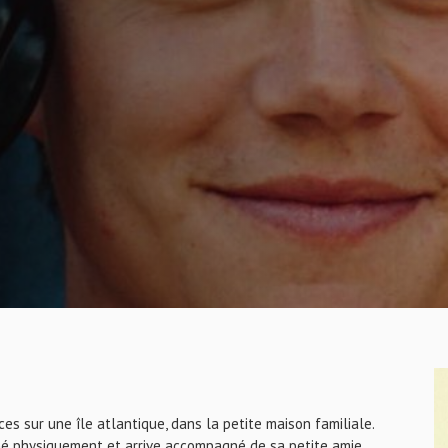
s sur une île atlantique, dans la petite maison familiale.
mé physiquement et arrive accompagné de sa petite amie,