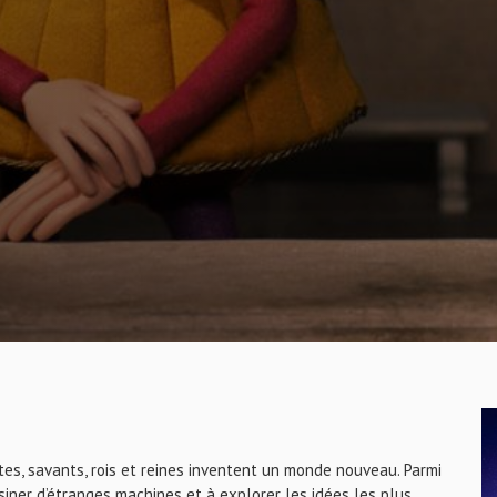
es, savants, rois et reines inventent un monde nouveau. Parmi
iner d’étranges machines et à explorer les idées les plus