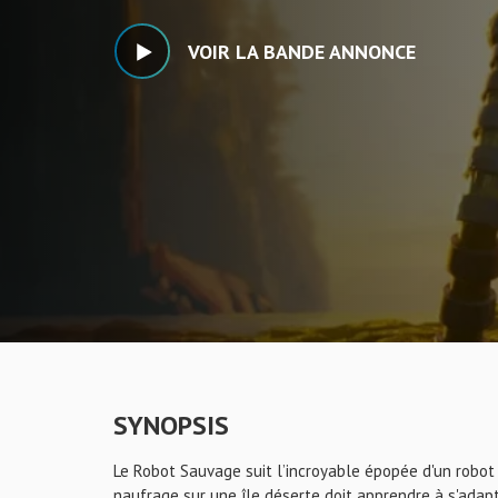
VOIR LA BANDE ANNONCE
SYNOPSIS
Le Robot Sauvage suit l’incroyable épopée d'un robot 
naufrage sur une île déserte doit apprendre à s'adap