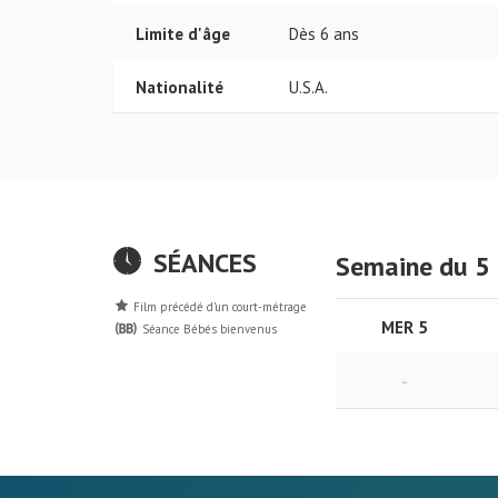
Limite d'âge
Dès 6 ans
Nationalité
U.S.A.
SÉANCES
Semaine du 5
Film précédé d’un court-métrage
MER 5
Séance Bébés bienvenus
-