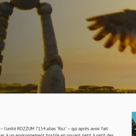
– l'unité ROZZUM 7134 alias “Roz” – qui après avoir fait
ter à un environnement hostile en nouant petit à petit des