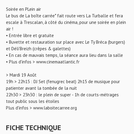
Soirée en PLein air
Le bus de La boîte carrée* fait route vers La Turballe et fera
escale à Trescalan, à côté du cinéma, pour une soirée en plein
air !
• Entrée libre et gratuite
• Buvette et restauration sur place avec Le Ty Bréca (burgers)
et Déli'Breizh (crêpes & galettes)
• En cas de mauvais temps, la séance aura lieu dans la salle
• Plus d'infos > www.cinemaatlantic.fr
> Mardi 19 Août
19h > 22h15 : DJ Set (fenugrec beat) 2h15 de musique pour
patienter avant la tombée de la nuit
22h30 > 23h30 : le plein de super - 1h de courts-métrages
tout public sous les étoiles
Plus d'infos > www.laboitecarree.org
FICHE TECHNIQUE