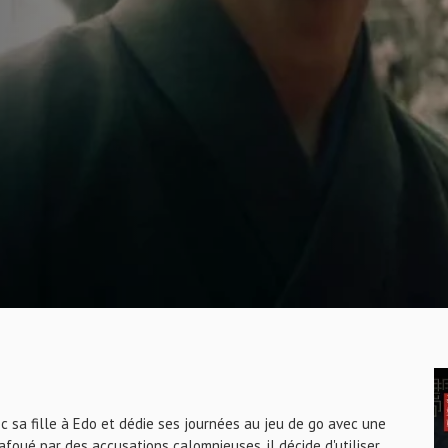
 sa fille à Edo et dédie ses journées au jeu de go avec une
afoué par des accusations calomnieuses, il décide d'utiliser