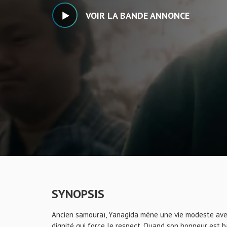
VOIR LA BANDE ANNONCE
SYNOPSIS
Ancien samouraï, Yanagida mène une vie modeste avec
dignité qui force le respect. Quand son honneur est b