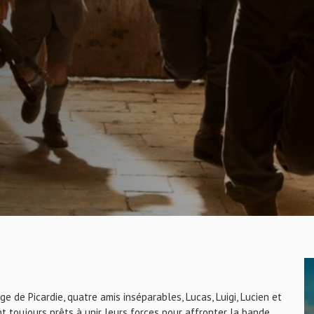
e de Picardie, quatre amis inséparables, Lucas, Luigi, Lucien et
t toujours prêts à unir leurs forces pour affronter la bande