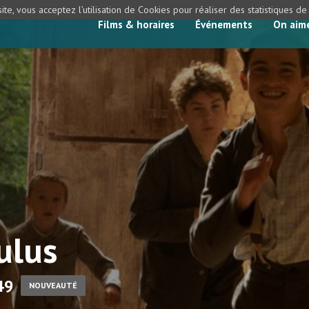
ite, vous acceptez l’utilisation de Cookies pour réaliser des statistiques d
Films & horaires
Événements
On aim
ulus
h49
NOUVEAUTÉ