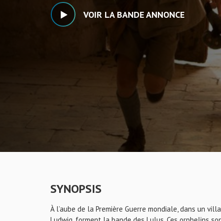
VOIR LA BANDE ANNONCE
SYNOPSIS
À l’aube de la Première Guerre mondiale, dans un villag
Ludwig, forment la bande des Lulus. Ces orphelins son