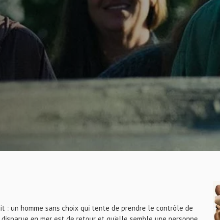
it : un homme sans choix qui tente de prendre le contrôle de
e disparue en mer est de retour et qu’elle semble une personne