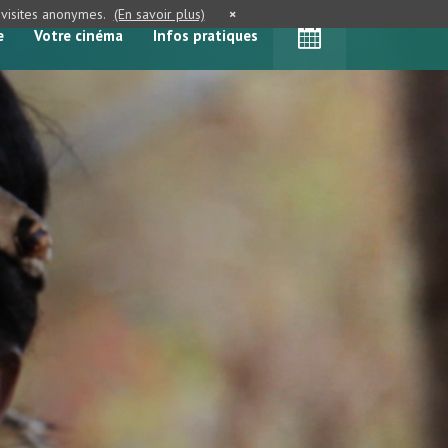
e visites anonymes.
(En savoir plus)
×
e
Votre cinéma
Infos pratiques