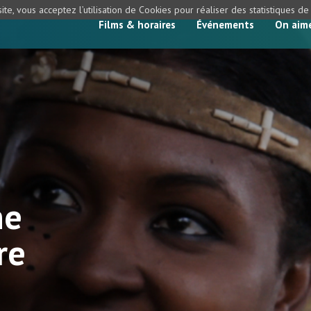
ite, vous acceptez l’utilisation de Cookies pour réaliser des statistiques d
Films & horaires
Événements
On aim
ne
re