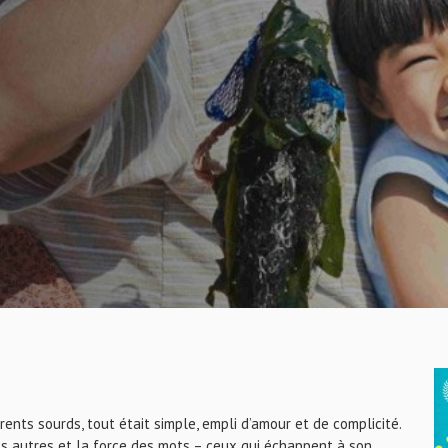
rents sourds, tout était simple, empli d’amour et de complicité.
es autres et la force des mots – ceux qui échappent à son