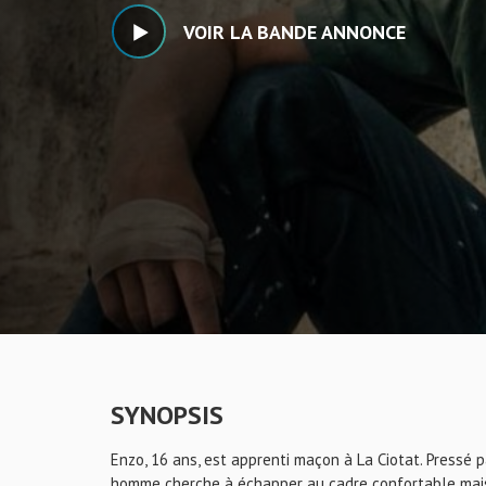
VOIR LA BANDE ANNONCE
SYNOPSIS
Enzo, 16 ans, est apprenti maçon à La Ciotat. Pressé p
homme cherche à échapper au cadre confortable mais ét