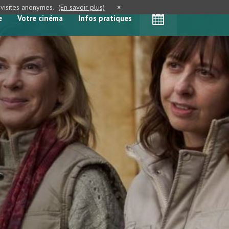
e visites anonymes.
(En savoir plus)
×
e
Votre cinéma
Infos pratiques