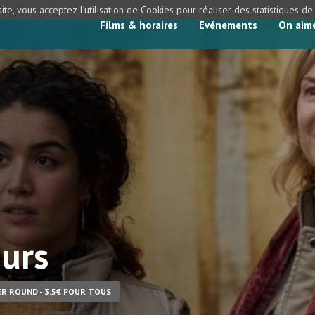
ite, vous acceptez l’utilisation de Cookies pour réaliser des statistiques d
Films & horaires
Événements
On aim
eurs
R ROUND - 3.5€ POUR TOUS