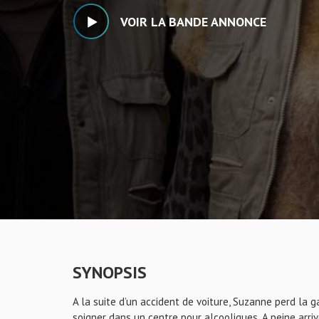
VOIR LA BANDE ANNONCE
SYNOPSIS
A la suite d’un accident de voiture, Suzanne perd la ga
soigner dans un centre pour alcooliques. A peine arri