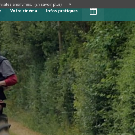
e visites anonymes.
(En savoir plus)
×
e
Votre cinéma
Infos pratiques