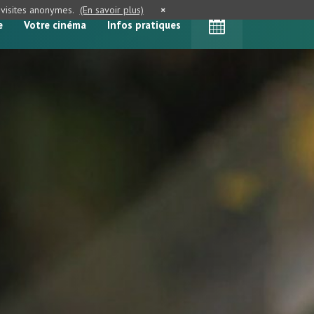
e visites anonymes.
(En savoir plus)
×
e
Votre cinéma
Infos pratiques