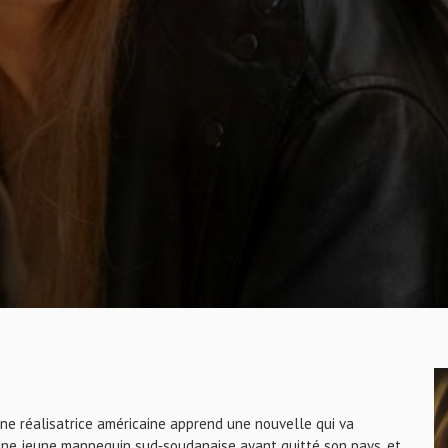
une réalisatrice américaine apprend une nouvelle qui va
, une jeune mannequin sud‐soudanaise ayant quitté son pays, et