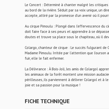
Le Concert : Déterminé à chanter malgré les critiqu
au bord de la rivière. Séduit par sa voix unique, un d
accepte, attiré par la promesse d’un avenir où il pour
Au cirque Pimoulu : Plongé dans l’effervescence du ci
doit faire face à ses peurs et apprendre à se dépass
doutes et trouve sa place sous le chapiteau, où il dev
Colargo, chanteur de cirque : Le succès fulgurant de
Madame Pimoulu. Irritée par l’attention que l’ourson at
fuir, elle le fait enfermer.
La Délivrance : À Bois-Joli, les amis de Colargol appr
les animaux de la forêt montent une mission audacieus
périlleuses, ils parviennent à délivrer Colargol et à
joie et sa passion pour la musique !
FICHE TECHNIQUE