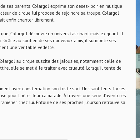
es de ses parents, Colargol exprime son déses- poir en musique
irecteur de cirque lui propose de rejoindre sa troupe. Colargol
rait enfin chanter librement.
rque, Colargol découvre un univers fascinant mais exigeant. Il
er. Grâce au soutien de ses nouveaux amis, il surmonte ses
ient une véritable vedette.
 Colargol au cirque suscite des jalousies, notamment celle de
tire, elle se met à le traiter avec cruauté. Lorsqu’il tente de
ennent avec consternation son triste sort. Unissant leurs forces,
e pour libérer leur camarade. À travers une série d’aventures
 le ramener chez lui. Entouré de ses proches, l’ourson retrouve sa