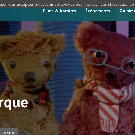
ite, vous acceptez l’utilisation de Cookies pour réaliser des statistiques d
Films & horaires
Événements
On aim
irque
IER CINÉ