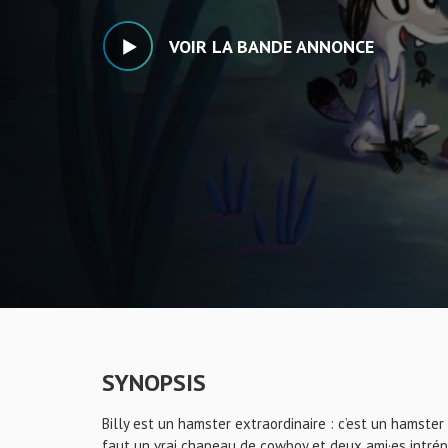
VOIR LA BANDE ANNONCE
SYNOPSIS
Billy est un hamster extraordinaire : c’est un hamster
faut un vrai chapeau de cowboy et deux ami·es intrépid