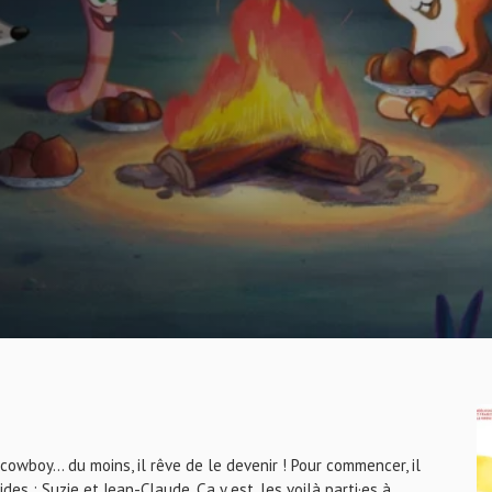
 cowboy… du moins, il rêve de le devenir ! Pour commencer, il
es : Suzie et Jean-Claude. Ça y est, les voilà parti·es à