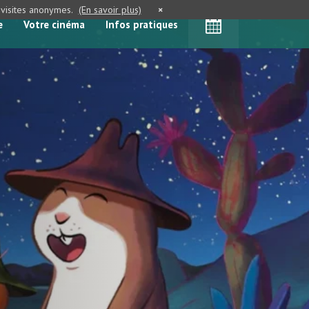
e visites anonymes.
(En savoir plus)
×
e
Votre cinéma
Infos pratiques