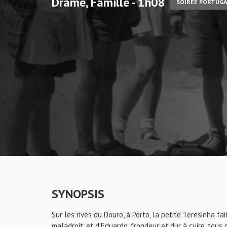
Drame, Famille - 1h08
SOIRÉE PORTUGA
SYNOPSIS
Sur les rives du Douro, à Porto, la petite Teresinha fai
maladroit, et d’Eduardo, frondeur et dur à cuire, tous d