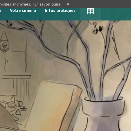
e visites anonymes.
(En savoir plus)
×
e
Votre cinéma
Infos pratiques