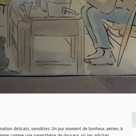
mation délicats, sensibles. Un pur moment de bonheur, aérien, à
gramme comme une parenthèse de douceur, où les adultes