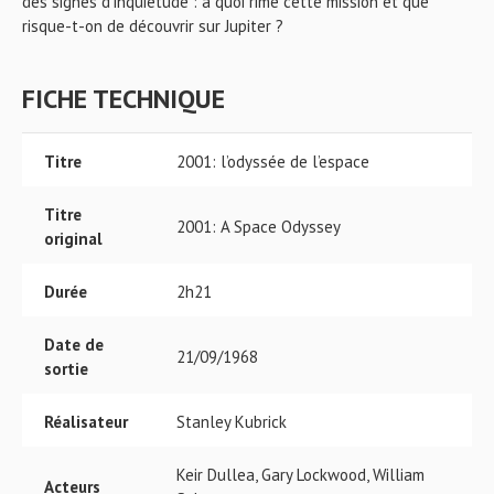
des signes d'inquiétude : à quoi rime cette mission et que
risque-t-on de découvrir sur Jupiter ?
FICHE TECHNIQUE
Titre
2001: l’odyssée de l’espace
Titre
2001: A Space Odyssey
original
Durée
2h21
Date de
21/09/1968
sortie
Réalisateur
Stanley Kubrick
Keir Dullea, Gary Lockwood, William
Acteurs