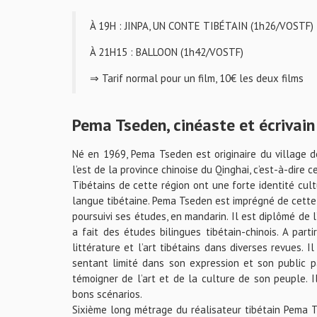
À 19H : JINPA, UN CONTE TIBÉTAIN (1h26/VOSTF)
À 21H15 : BALLOON (1h42/VOSTF)
⇒ Tarif normal pour un film, 10€ les deux films
Pema Tseden, cinéaste et écrivain
Né en 1969, Pema Tseden est originaire du village d
l’est de la province chinoise du Qinghai, c’est-à-dire c
Tibétains de cette région ont une forte identité cult
langue tibétaine. Pema Tseden est imprégné de cette c
poursuivi ses études, en mandarin. Il est diplômé de 
a fait des études bilingues tibétain-chinois. A parti
littérature et l’art tibétains dans diverses revues.
sentant limité dans son expression et son public p
témoigner de l’art et de la culture de son peuple. Il
bons scénarios.
Sixième long métrage du réalisateur tibétain Pema