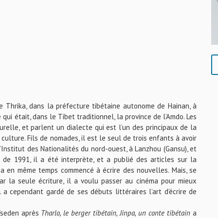
e Thrika, dans la préfecture tibétaine autonome de Hainan, à
e qui était, dans le Tibet traditionnel, la province de l’Amdo. Les
urelle, et parlent un dialecte qui est l’un des principaux de la
ulture. Fils de nomades, il est le seul de trois enfants à avoir
l’Institut des Nationalités du nord-ouest, à Lanzhou (Gansu), et
r de 1991, il a été interprète, et a publié des articles sur la
 Il a en même temps commencé à écrire des nouvelles. Mais, se
ar la seule écriture, il a voulu passer au cinéma pour mieux
 a cependant gardé de ses débuts littéraires l’art d’écrire de
 Tseden après
Tharlo, le berger tibétain, Jinpa, un conte tibétain
a