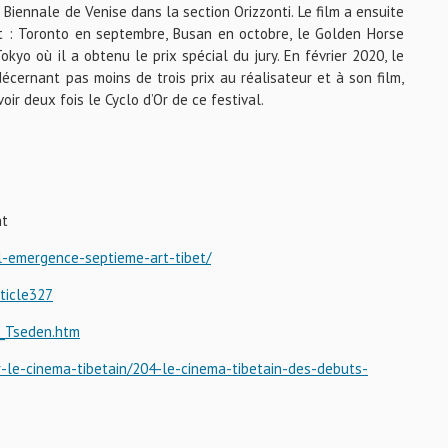
Biennale de Venise dans la section Orizzonti. Le film a ensuite
nt : Toronto en septembre, Busan en octobre, le Golden Horse
yo où il a obtenu le prix spécial du jury. En février 2020, le
cernant pas moins de trois prix au réalisateur et à son film,
ir deux fois le Cyclo d’Or de ce festival.
nt
l-emergence-septieme-art-tibet/
ticle327
a_Tseden.htm
r-le-cinema-tibetain/204-le-cinema-tibetain-des-debuts-