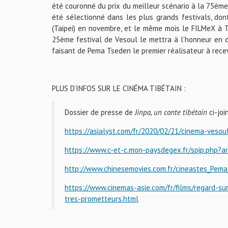
été couronné du prix du meilleur scénario à la 75ème 
été sélectionné dans les plus grands festivals, do
(Taipei) en novembre, et le même mois le FILMeX à Tok
25ème festival de Vesoul le mettra à l’honneur en dé
faisant de Pema Tseden le premier réalisateur à recevo
PLUS D’INFOS SUR LE CINÉMA TIBÉTAIN :
Dossier de presse de
Jinpa, un conte tibétain
ci-joi
https://asialyst.com/fr/2020/02/21/cinema-vesou
https://www.c-et-c.mon-paysdegex.fr/spip.php?ar
http://www.chinesemovies.com.fr/cineastes_Pem
https://www.cinemas-asie.com/fr/films/regard-su
tres-prometteurs.html