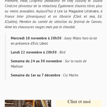
Première, Polar, L’Express (Rédacteur en chef culture) et Studio
CinéLive (directeur de la rédaction). Également d’autres titres plus
ou moins avouables. Aujourd’hui à
Lire Le Magazine Littéraire
, à
France Inter (chroniqueur) et en librairie (
Clint et moi
, Ed.
JCLattès). Membre du comité de sélection du festival de Cannes.
Aime les chaussures rouges mais pas le chocolat.
Mercredi 10 novembre à 20h30
:
Josey Wales hors-la-loi
en présence d’Eric Libiot
Lundi 22 novembre à 20h30
:
Bird
Semaine du 24 au 30 novembre
:
Sur la route de
Madison
Semaine du 1er au 7 décembre
:
Cry Macho