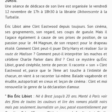
20h30.
Une séance de dédicace de son livre est organisée le vendredi
12 novembre de 17h à 18h30 à la librairie
L’Arborescente
à la
Turballe.
Éric Libiot aime Clint Eastwood depuis toujours. Son cinéma,
ses grognements, son regard, ses coups de gueule. Mais il
l’agace également à cause de ses prises de position, de sa
passion pour le .44 Magnum, de son respect pour le drapeau
étoilé. Comment Clint peut-il jouer Dirty Harry et réaliser
Sur la
route de Madison
? Comment peut-il interpréter les machos et
célébrer Charlie Parker dans
Bird
? C’est ce mystère qu’Éric
Libiot, grand cinéphile, tente de percer. Il raconte « son » Clint
Eastwood et, parce que le 7ème art touche à l’intimité de
chacun, en vient à se raconter lui-même. Balade vagabonde et
érudite, autoportrait en creux et leçon de cinéma : Clint et moi
renouvelle le genre de la déclaration d’amour.
*
Bio Éric Libiot
:
Né à Brest jusqu’à 20 ans. Monté à Paris voir
des films de toutes les couleurs et lire des romans plutôt noirs
mais pas seulement. Journaliste un jour, passé essentiellement par