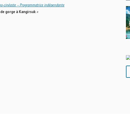
no-cinéaste – Programmatrice indépendante
 de gorge à Kangirsuk
»