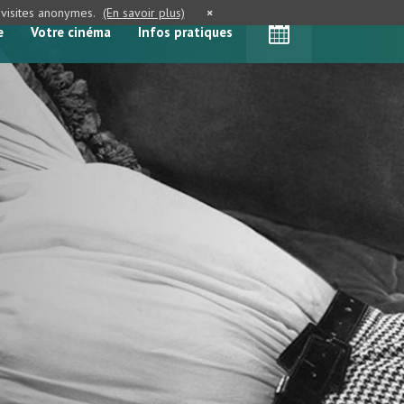
e visites anonymes.
(En savoir plus)
×
e
Votre cinéma
Infos pratiques