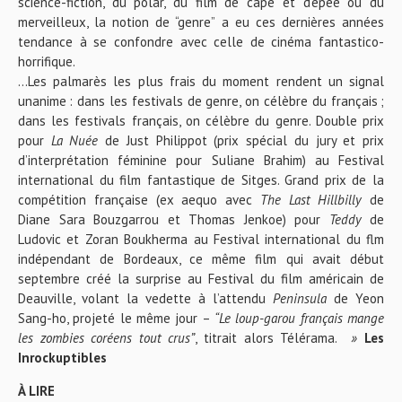
science-fiction, du polar, du film de cape et d’épée ou du
merveilleux, la notion de “genre” a eu ces dernières années
tendance à se confondre avec celle de cinéma fantastico-
horrifique.
…Les palmarès les plus frais du moment rendent un signal
unanime : dans les festivals de genre, on célèbre du français ;
dans les festivals français, on célèbre du genre. Double prix
pour
La Nuée
de Just Philippot (prix spécial du jury et prix
d’interprétation féminine pour Suliane Brahim) au Festival
international du film fantastique de Sitges. Grand prix de la
compétition française (ex aequo avec
The Last Hillbilly
de
Diane Sara Bouzgarrou et Thomas Jenkoe) pour
Teddy
de
Ludovic et Zoran Boukherma au Festival international du flm
indépendant de Bordeaux, ce même film qui avait début
septembre créé la surprise au Festival du film américain de
Deauville, volant la vedette à l’attendu
Peninsula
de Yeon
Sang-ho, projeté le même jour –
“Le loup-garou français mange
les zombies coréens tout crus”
, titrait alors Télérama.
»
Les
Inrockuptibles
À LIRE