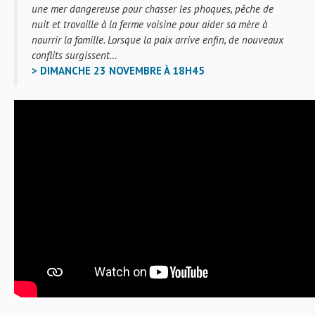
une mer dangereuse pour chasser les phoques, pêche de
nuit et travaille à la ferme voisine pour aider sa mère à
nourrir la famille. Lorsque la paix arrive enfin, de nouveaux
conflits surgissent…
> DIMANCHE 23 NOVEMBRE À 18H45