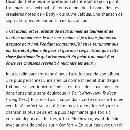
façon dont elle les interprète. Son chant était déjà un point
fort, mais là sa voix habitée nous donne des frissons dès les
premières notes de « Body » qui ouvre l’album. Une chanson de
séparation, bercée par un ton mélancolique.
« Cet album est le résultat de deux années de tournée et de
relation amoureuse. Je me sens comme si je n’avais jamais eu
d’espace pour moi. Pendant longtemps, j’ai eu le sentiment que
ma tête était pleine de peur et que mon corps n’était que cette
chose fonctionnelle qui m’emmenait du point A au point B et
écrire ces chansons revenait à rejoindre les deux. »
Julia Jacklin parvient donc à nous faire le coup de son album
« le plus personnel », mais en lui donnant l’éclat d’un disque
fait pour se sentir bien, même si les titres des chansons sont
dans l’ensemble sans équivoque (
« Don’t Know How To Keep
Loving You »
). Et après l’avoir suivie dans cette course effrénée
vers le réconfort, voilà qu’elle nous jette en pleine figure la
chanson la plus belle et la plus déprimante que l’on ait
entendu depuis des lustres, « Turn Me Down », avant de finir
avec autant de poésie sur « Comfort ». En tout cas avec un tel