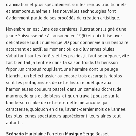
d’animation et plus spécialement sur les rendus traditionnels
et atemporels, même si les nouvelles technologies font
évidemment partie de ses procédés de création artistique.
Novembre en est l’une des dernières illustrations, signé d’une
jeune Suissesse née à Lausanne en 1990 et qui utilise avec
délicatesse l’outil numérique 2D pour donner vie à un bestiaire
attachant et actif, au moment où, de diluviennes pluies
s’abattant sur les forêts et les prairies, il faut se préparer, vite
fait bien fait, à l’entrée dans la saison froide. Un hérisson
fripon, un crapaud roupillant, une hermine dont le pelage
blanchit, un bel échassier ou encore trois escargots rigolos
sont les protagonistes de cette histoire poétique aux
harmonieuses couleurs pastel, dans un camaïeu d’ocres, de
marrons, de gris et de bleus, et qu’un travail poussé sur la
bande-son nimbe de cette éternelle mélancolie qui
caractérise, quoiqu’on en dise, l’avant-dernier mois de l’année.
Les plus jeunes spectateurs apprécieront, leurs aînés tout
autant…
Scénario
Marjolaine Perreten
Musique
Serge Besset