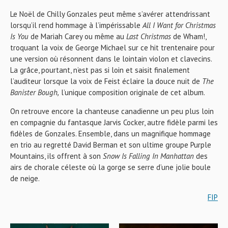
Le Noël de Chilly Gonzales peut même s’avérer attendrissant
lorsqu’il rend hommage à l’impérissable
All I Want for Christmas
Is You
de Mariah Carey ou même au
Last Christmas
de Wham!,
troquant la voix de George Michael sur ce hit trentenaire pour
une version où résonnent dans le lointain violon et clavecins.
La grâce, pourtant, n’est pas si loin et saisit finalement
l’auditeur lorsque la voix de Feist éclaire la douce nuit de
The
Banister Bough,
l’unique composition originale de cet album.
On retrouve encore la chanteuse canadienne un peu plus loin
en compagnie du fantasque Jarvis Cocker, autre fidèle parmi les
fidèles de Gonzales. Ensemble, dans un magnifique hommage
en trio au regretté David Berman et son ultime groupe Purple
Mountains, ils offrent à son
Snow Is Falling In Manhattan
des
airs de chorale céleste où la gorge se serre d’une jolie boule
de neige.
FIP