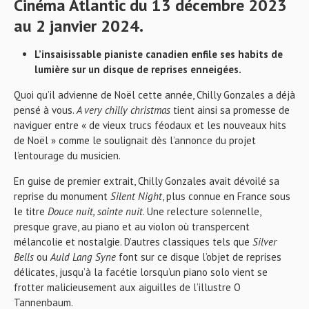
Cinéma Atlantic du 13 décembre 2023
au 2 janvier 2024.
L’insaisissable pianiste canadien enfile ses habits de
lumière sur un disque de reprises enneigées.
Quoi qu’il advienne de Noël cette année, Chilly Gonzales a déjà
pensé à vous.
A very chilly christmas
tient ainsi sa promesse de
naviguer entre « de vieux trucs féodaux et les nouveaux hits
de Noël » comme le soulignait dès l’annonce du projet
l’entourage du musicien.
En guise de premier extrait, Chilly Gonzales avait dévoilé sa
reprise du monument
Silent Night
, plus connue en France sous
le titre
Douce nuit, sainte nuit
. Une relecture solennelle,
presque grave, au piano et au violon où transpercent
mélancolie et nostalgie. D’autres classiques tels que
Silver
Bells
ou
Auld Lang Syne
font sur ce disque l’objet de reprises
délicates, jusqu’à la facétie lorsqu’un piano solo vient se
frotter malicieusement aux aiguilles de l’illustre O
Tannenbaum.